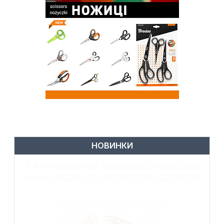
НОВИНКИ
6-функціональний пістолет для поливу,
металевий, WHITE LINE, GALAXY, WL-
EN502M