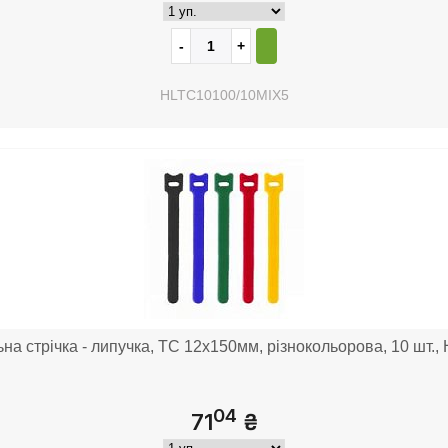
HLTC10100/10MIX5
на стрічка - липучка, TC 12x150мм, різнокольорова, 10 шт.
04
71
₴