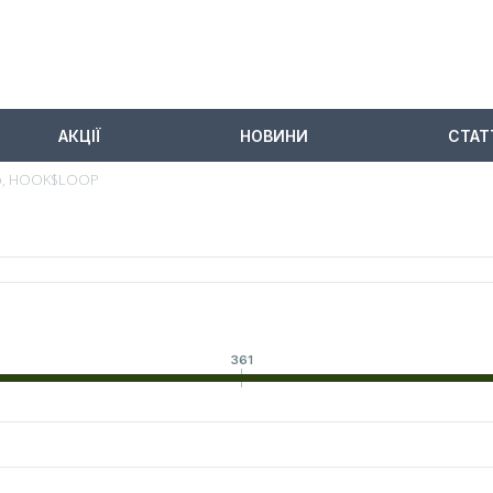
АКЦІЇ
НОВИНИ
СТАТ
ро, HOOK$LOOP
361