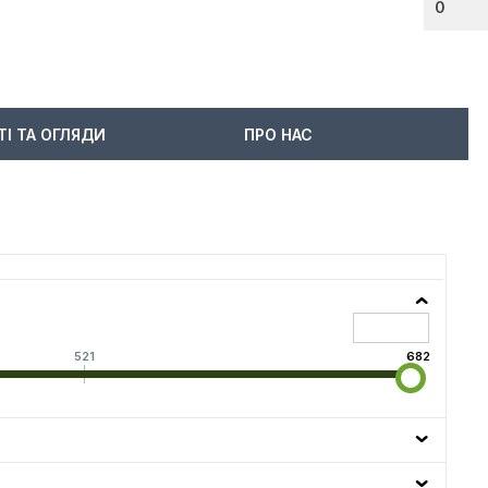
0
ТІ ТА ОГЛЯДИ
ПРО НАС
521
682