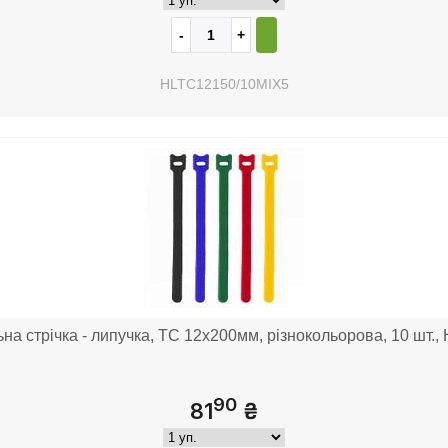
HLTC12150/10MIX5
на стрічка - липучка, TC 12x200мм, різнокольорова, 10 шт.
90
81
₴