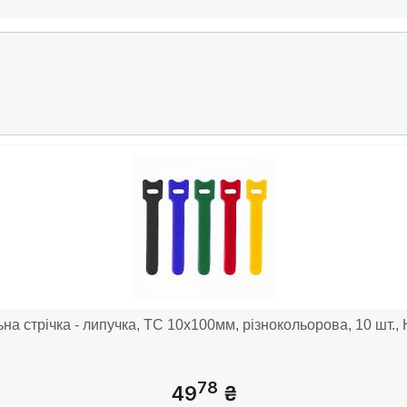
на стрічка - липучка, TC 10x100мм, різнокольорова, 10 шт.
78
49
₴