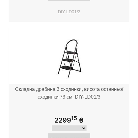
DIY-LD01/2
Складна драбина 3 сходинки, висота останньої
сходинки 73 см, DIY-LD01/3
15
2299
₴