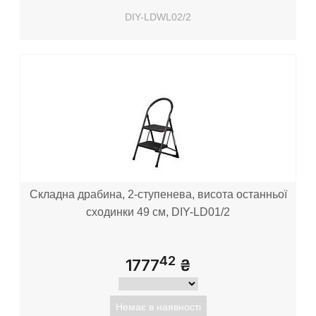
DIY-LDWL02/2
Складна драбина, 2-ступенева, висота останньої
сходинки 49 см, DIY-LD01/2
42
1777
₴
Немає в наявності