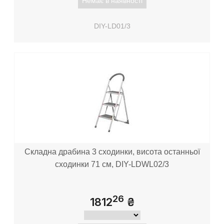
Немає в наявності
DIY-LD01/3
Складна драбина 3 сходинки, висота останньої
сходинки 71 см, DIY-LDWL02/3
26
1812
₴