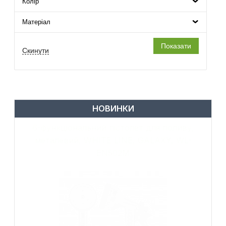
Колір
Матеріал
НОВИНКИ
6-функціональний пістолет для поливу,
металевий, WHITE LINE, GALAXY, WL-
EN502M