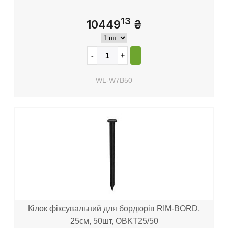
13
10449
₴
WL-W7B50
Кілок фіксувальний для бордюрів RIM-BORD,
25см, 50шт, OBKT25/50