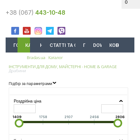
0
+38 (067)
443-10-48
ГОЛОВНА
КАТАЛОГ
АКЦІЇ
НОВИНИ
СТАТТІ ТА ОГЛЯДИ
ПРО НАС
DOWNLOAD
КОНТАКТИ
Bradas.ua
Каталог
Меню
ІНСТРУМЕНТИ ДЛЯ ДОМУ, МАЙСТЕРНІ - HOME & GARAGE
Драбини
Підбір за параметрами
Роздрібна ціна
1409
1758
2107
2456
2806