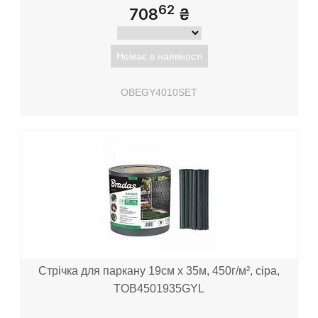
62
708
₴
Немає в наявності
OBEGY4010SET
Стрічка для паркану 19см x 35м, 450г/м², сіра,
TOB4501935GYL