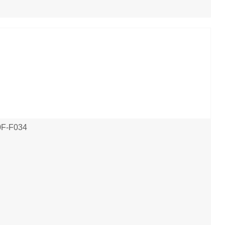
0F-F034