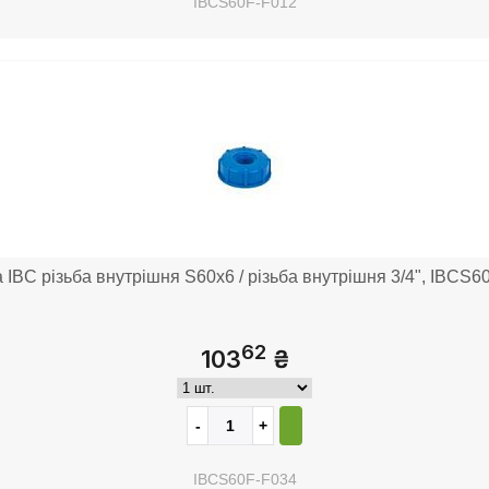
IBCS60F-F012
 IBC різьба внутрішня S60x6 / різьба внутрішня 3/4", IBCS6
62
103
₴
IBCS60F-F034