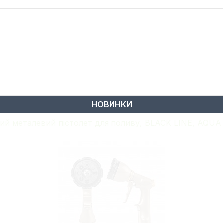
НОВИНКИ
ий металевий пістолет для поливу, BLACK LINE, AQU