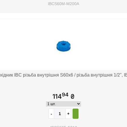
IBCS60M-M200A
ідник IBC різьба внутрішня S60x6 / різьба внутрішня 1/2",
94
114
₴