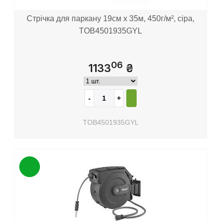
Стрічка для паркану 19см x 35м, 450г/м², сіра,
TOB4501935GYL
06
1133
₴
TOB4501935GYL