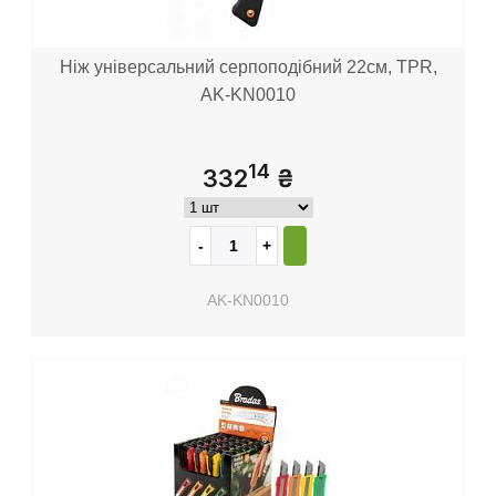
Ніж універсальний серпоподібний 22см, TPR,
AK-KN0010
14
332
₴
AK-KN0010