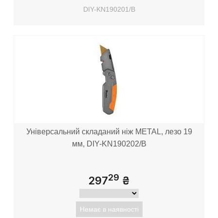
DIY-KN190201/B
Універсальний складаний ніж METAL, лезо 19
мм, DIY-KN190202/B
29
297
₴
Немає в наявності