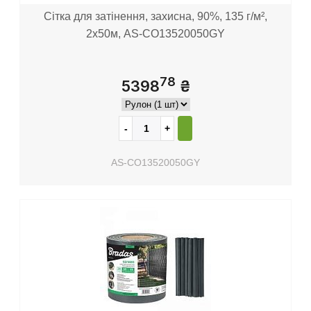
Сітка для затінення, захисна, 90%, 135 г/м²,
2х50м, AS-CO13520050GY
78
5398
₴
AS-CO13520050GY