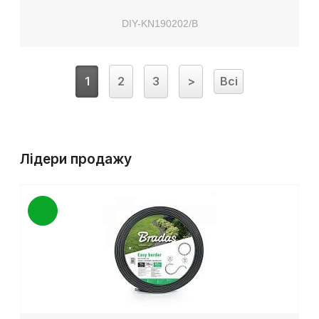
DIY-KN190202/B
1
2
3
>
Всі
Лідери продажу