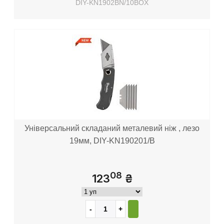
DIY-KN1902BN/10BOX
Універсальний складаний металевий ніж , лезо
19мм, DIY-KN190201/B
08
123
₴