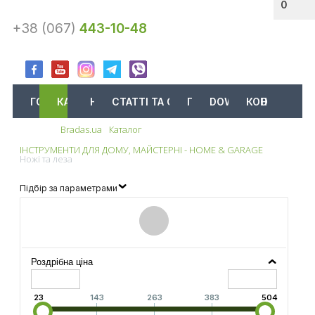
0
+38 (067)
443-10-48
ГОЛОВНА
КАТАЛОГ
АКЦІЇ
НОВИНИ
СТАТТІ ТА ОГЛЯДИ
ПРО НАС
DOWNLOAD
КОНТАКТИ
Bradas.ua
Каталог
Меню
ІНСТРУМЕНТИ ДЛЯ ДОМУ, МАЙСТЕРНІ - HOME & GARAGE
Ножі та леза
Підбір за параметрами
Роздрібна ціна
23
143
263
383
504