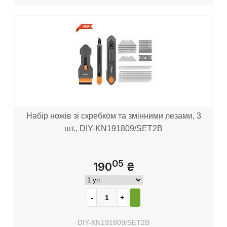
Набір ножів зі скребком та змінними лезами, 3
шт., DIY-KN191809/SET2B
05
190
₴
DIY-KN191809/SET2B