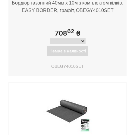
Бордюр газонний 40мм х 10м з комплектом кілків,
EASY BORDER, графіт, OBEGY4010SET
62
708
₴
Немає в наявності
OBEGY4010SET