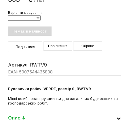
86
353
₴
/ 1 шт
Варіанти фасування
Немає в наявності
Порівняння
Обране
Поділитися
Артикул: RWTV9
EAN: 5907544435808
Рукавички робочі VERDE, розмір 9, RWTV9
Міцні комбіновані рукавички для загальних будівельних та
господарських робіт.
Опис ↓