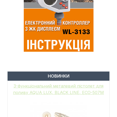
НОВИНКИ
6-функціональний пістолет для поливу,
металевий, WHITE LINE, GALAXY, WL-
EN502M