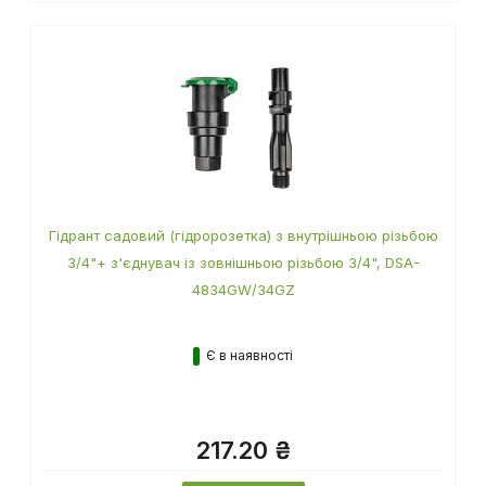
Гідрант садовий (гідророзетка) з внутрішньою різьбою
3/4"+ з'єднувач із зовнішньою різьбою 3/4", DSA-
4834GW/34GZ
Є в наявності
217.20 ₴