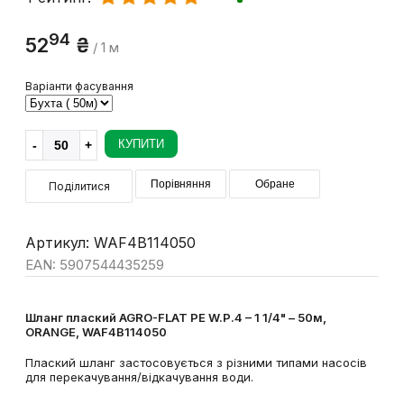
94
52
₴
/ 1 м
Варіанти фасування
КУПИТИ
Порівняння
Обране
Поділитися
Артикул: WAF4B114050
EAN: 5907544435259
Шланг плаский AGRO-FLAT PE W.P.4 – 1 1/4" – 50м,
ORANGE, WAF4B114050
Плаский шланг застосовується з різними типами насосів
для перекачування/відкачування води.