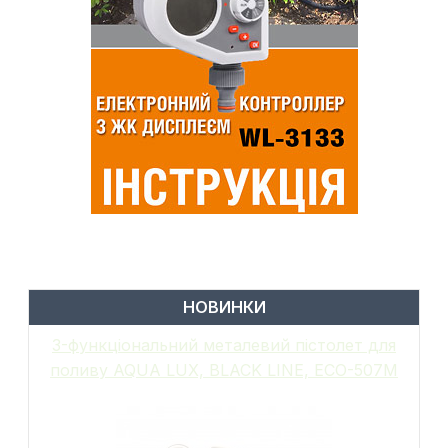
НОВИНКИ
6-функціональний пістолет для поливу,
металевий, WHITE LINE, GALAXY, WL-
EN502M