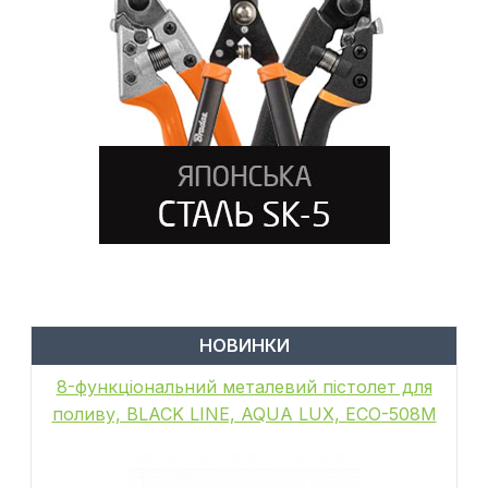
НОВИНКИ
8-функціональний металевий пістолет для
поливу, BLACK LINE, AQUA LUX, ECO-508M