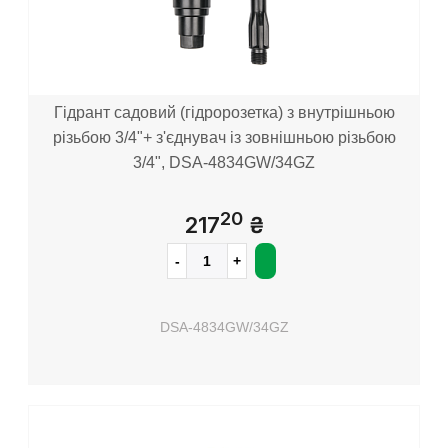
Гідрант садовий (гідророзетка) з внутрішньою
різьбою 3/4"+ з'єднувач із зовнішньою різьбою
3/4", DSA-4834GW/34GZ
20
217
₴
DSA-4834GW/34GZ