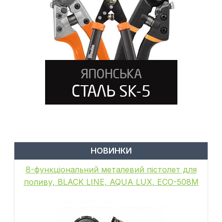
НОВИНКИ
8-функціональний металевий пістолет для
поливу, BLACK LINE, AQUA LUX, ECO-508M