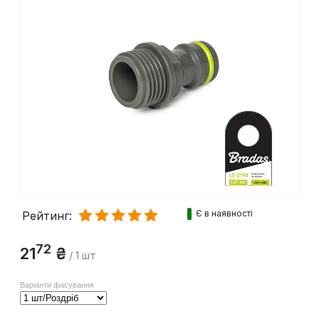
Є в наявності
Рейтинг:
72
21
₴
/ 1 шт
Варіанти фасування