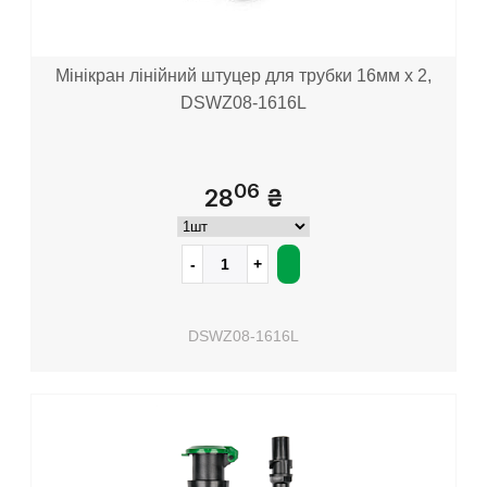
Мінікран лінійний штуцер для трубки 16мм х 2,
DSWZ08-1616L
06
28
₴
DSWZ08-1616L