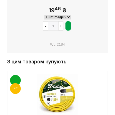
46
19
₴
WL-2184
З цим товаром купують
Хіт