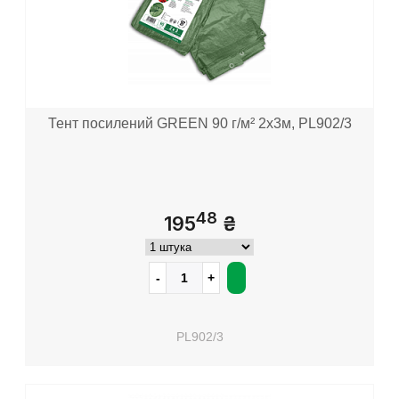
Тент посилений GREEN 90 г/м² 2х3м, PL902/3
48
195
₴
PL902/3