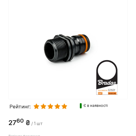
Є в наявності
Рейтинг:
60
27
₴
/ 1 шт
Варіанти фасування