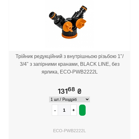
Трійник редукційний з внутрішньою різьбою 1"/
3/4" з запірними кранами, BLACK LINE, без
ярлика, ECO-PWB2222L
68
131
₴
ECO-PWB2222L