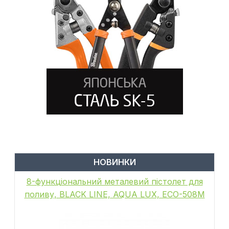
НОВИНКИ
8-функціональний металевий пістолет для
поливу, BLACK LINE, AQUA LUX, ECO-508M