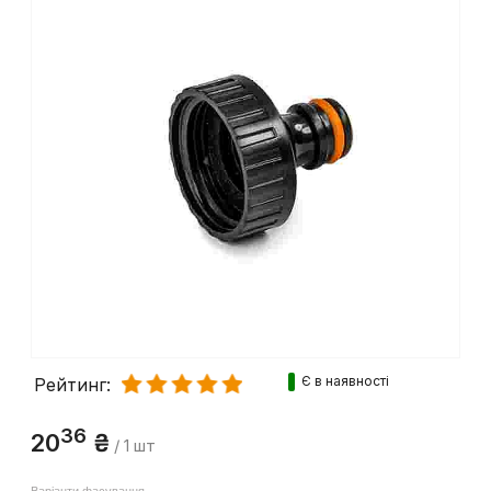
Є в наявності
Рейтинг:
36
20
₴
/ 1 шт
Варіанти фасування