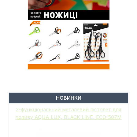
НОВИНКИ
6-функціональний пістолет для поливу,
металевий, WHITE LINE, GALAXY, WL-
EN502M