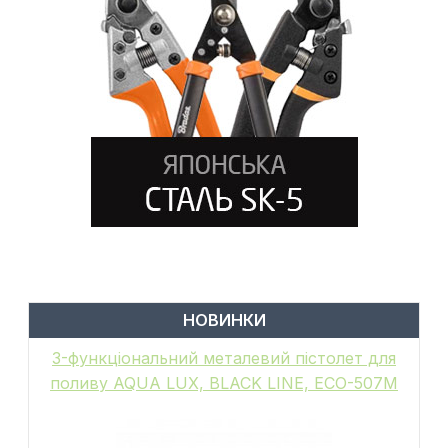
НОВИНКИ
6-функціональний пістолет для поливу,
металевий, WHITE LINE, GALAXY, WL-
EN502M