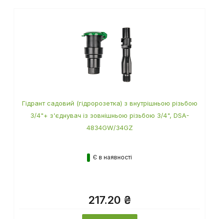
Гідрант садовий (гідророзетка) з внутрішньою різьбою
3/4"+ з'єднувач із зовнішньою різьбою 3/4", DSA-
4834GW/34GZ
Є в наявності
217.20 ₴