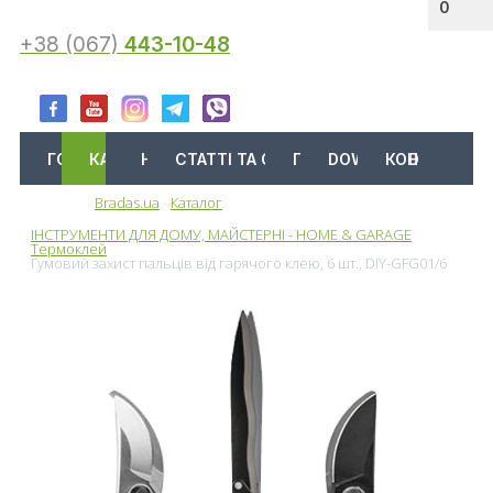
0
+38 (067)
443-10-48
ГОЛОВНА
КАТАЛОГ
АКЦІЇ
НОВИНИ
СТАТТІ ТА ОГЛЯДИ
ПРО НАС
DOWNLOAD
КОНТАКТИ
Bradas.ua
Каталог
Меню
ІНСТРУМЕНТИ ДЛЯ ДОМУ, МАЙСТЕРНІ - HOME & GARAGE
Термоклей
Гумовий захист пальців від гарячого клею, 6 шт., DIY-GFG01/6