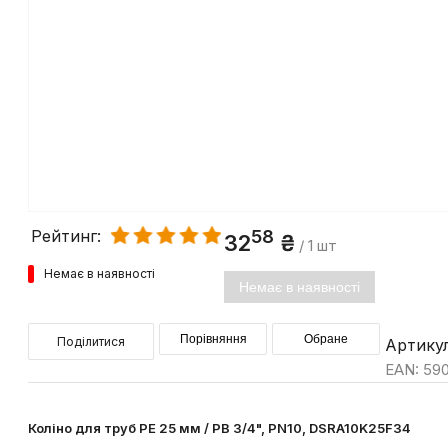
58
Рейтинг:
32
₴
/ 1 шт
Немає в наявності
Немає в наявності
Порівняння
Обране
Поділитися
Артику
EAN: 59
Коліно для труб PE 25 мм / РВ 3/4", PN10, DSRA10K25F34