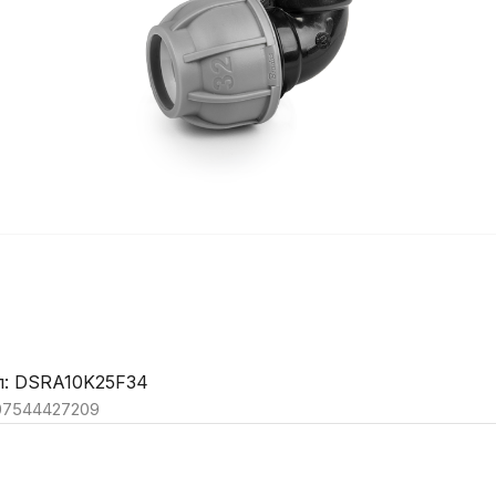
л: DSRA10K25F34
07544427209