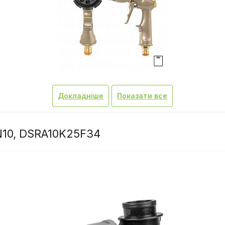
Докладніше
Показати все
PN10, DSRA10K25F34