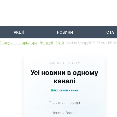
АКЦІЇ
НОВИНИ
СТАТ
З'єднувальна арматура
Для труб
PN10
Коліно для труб PE 25 мм / РВ 3
BRADAS TELEGRAM
Усі новини в одному
каналі
Активний канал
Практичні поради
Новини Bradas