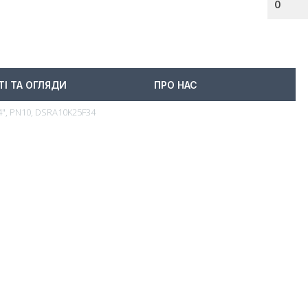
0
ТІ ТА ОГЛЯДИ
ПРО НАС
/4", PN10, DSRA10K25F34