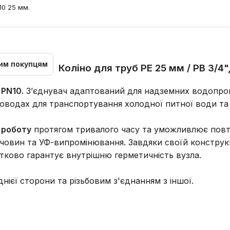
10 25 мм.
им покупцям
Коліно для труб PE 25 мм / РВ 3/4
 PN10.
З’єднувач адаптований для надземних водопров
оводах для транспортування холодної питної води та 
 роботу
протягом тривалого часу та уможливлює повто
ечовин та УФ-випромінювання. Завдяки своїй конструкці
тково гарантує внутрішню герметичність вузла.
нієї сторони та різьбовим з'єднанням з іншої.