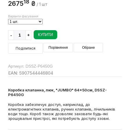
18
2675
₴
/ 1 шт
Варіанти фасування
КУПИТИ
Порівняння
Обране
Поділитися
Артикул: DSSZ-P6450G
EAN: 5907544446804
Коробка клапанна, люк, "JUMBO" 64x50см, DSSZ-
P6450G
Коробка забезпечує доступ, наприклад, до
електромагнітних клапанів, ручних клапанів, лічильників
води тощо. Короб також дозволяє заховати будь-які
зрошувальні пристрої, які потребують доступу ззовні.