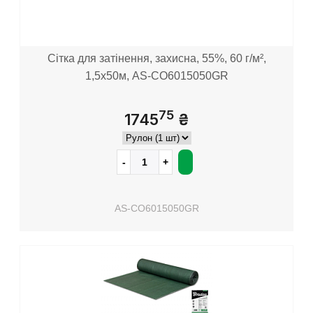
Сітка для затінення, захисна, 55%, 60 г/м²,
1,5х50м, AS-CO6015050GR
75
1745
₴
AS-CO6015050GR