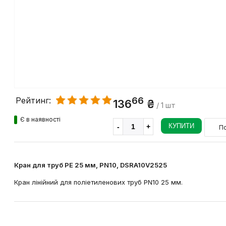
66
Рейтинг:
136
₴
/ 1 шт
Є в наявності
КУПИТИ
По
Кран для труб PE 25 мм, PN10, DSRA10V2525
Кран лінійний для поліетиленових труб PN10 25 мм.