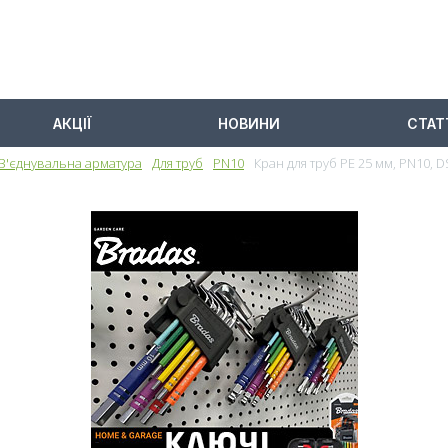
АКЦІЇ
НОВИНИ
СТАТ
З'єднувальна арматура
Для труб
PN10
Кран для труб PE 25 мм, PN10, 