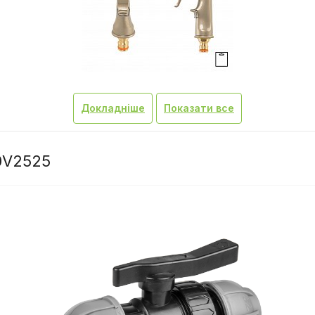
Докладніше
Показати все
0V2525