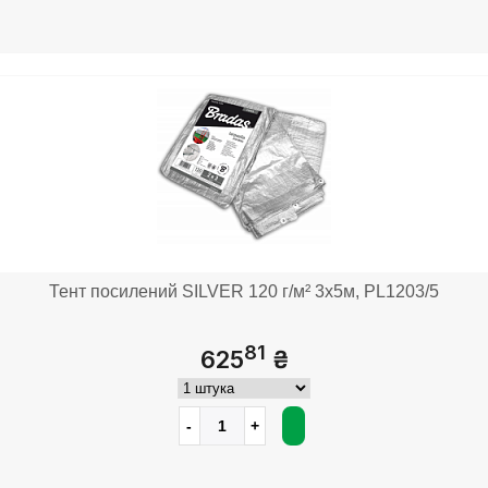
Тент посилений SILVER 120 г/м² 3х5м, PL1203/5
81
625
₴