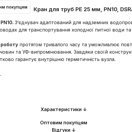
им покупцям
Кран для труб PE 25 мм, PN10, DS
 PN10.
З’єднувач адаптований для надземних водопров
оводах для транспортування холодної питної води та 
 роботу
протягом тривалого часу та уможливлює повто
ечовин та УФ-випромінювання. Завдяки своїй конструкці
тково гарантує внутрішню герметичність вузла.
.
Характеристики ↓
Оптовим покупцям
Відгуки ↓