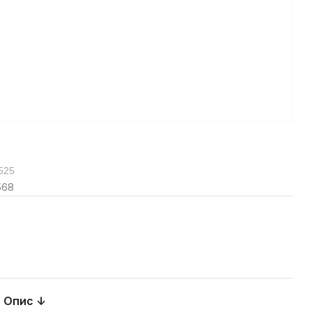
525
568
Опис ↓