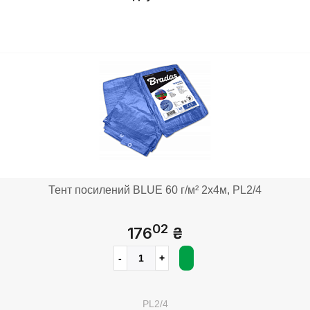
Тент посилений BLUE 60 г/м² 2х4м, PL2/4
02
176
₴
PL2/4