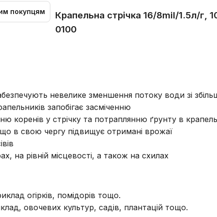
им покупцям
Крапельна стрічка 16/8mil/1.5л/г, 
0100
 забезпечують невелике зменшення потоку води зі збіл
рапельників запобігає засміченню
ню коренів у стрічку та потраплянню ґрунту в крапел
 що в свою чергу підвищує отримані врожаї
івів
х, на рівній місцевості, а також на схилах
клад огірків, помідорів тощо.
лад, овочевих культур, садів, плантацій тощо.