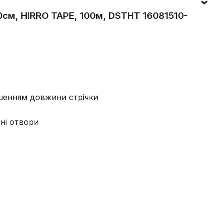
10см, HIRRO TAPE, 100м, DSTHT 16081510-
ьшенням довжини стрічки
ьні отвори