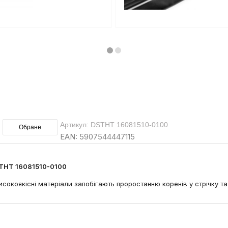
Артикул: DSTHT 16081510-0100
Обране
EAN: 5907544447115
DSTHT 16081510-0100
Високоякісні матеріали запобігають проростанню коренів у стрічку т