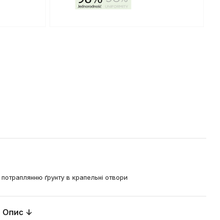
а потраплянню ґрунту в крапельні отвори
Опис ↓