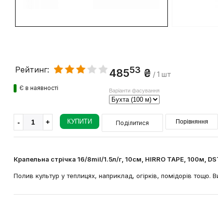
53
Рейтинг:
485
₴
/ 1 шт
Є в наявності
Варіанти фасування
КУПИТИ
Порівняння
Поділитися
Крапельна стрічка 16/8mil/1.5л/г, 10см, HIRRO TAPE, 100м, 
Полив культур у теплицях, наприклад, огірків, помідорів тощо. 