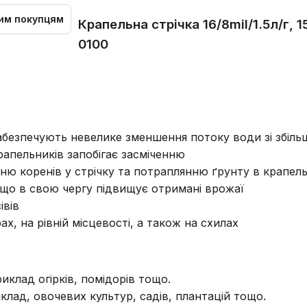
им покупцям
Крапельна стрічка 16/8mil/1.5л/г, 
0100
 забезпечують невелике зменшення потоку води зі збіл
рапельників запобігає засміченню
ню коренів у стрічку та потраплянню ґрунту в крапел
 що в свою чергу підвищує отримані врожаї
івів
х, на рівній місцевості, а також на схилах
клад огірків, помідорів тощо.
лад, овочевих культур, садів, плантацій тощо.