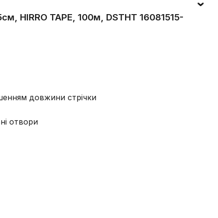
15см, HIRRO TAPE, 100м, DSTHT 16081515-
ьшенням довжини стрічки
ьні отвори