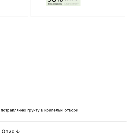
а потраплянню ґрунту в крапельні отвори
Опис ↓