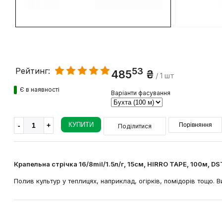
53
Рейтинг:
485
₴
/ 1 шт
Є в наявності
Варіанти фасування
КУПИТИ
Порівняння
Поділитися
Крапельна стрічка 16/8mil/1.5л/г, 15см, HIRRO TAPE, 100м, 
Полив культур у теплицях, наприклад, огірків, помідорів тощо. 