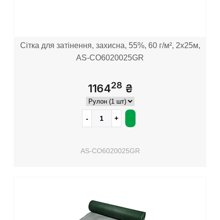
Сітка для затінення, захисна, 55%, 60 г/м², 2х25м,
AS-CO6020025GR
28
1164
₴
AS-CO6020025GR