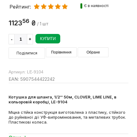
Є в наявності
Рейтинг:
56
1123
₴
/ 1 шт
КУПИТИ
Порівняння
Обране
Поділитися
Артикул: LE-9104
EAN: 5907544422242
Котушка для шланга, 1/2'' 50м, CLOVER, LIME LINE, в
кольоровій коробці, LE-9104
Міцна стійка конструкція виготовлена з пластику, стійкого
до руйнівної дії УФ-випромінювання, та металевих трубок.
Пластикові колеса.