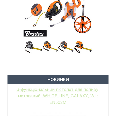
НОВИНКИ
6-функціональний пістолет для поливу,
металевий, WHITE LINE, GALAXY, WL-
EN502M