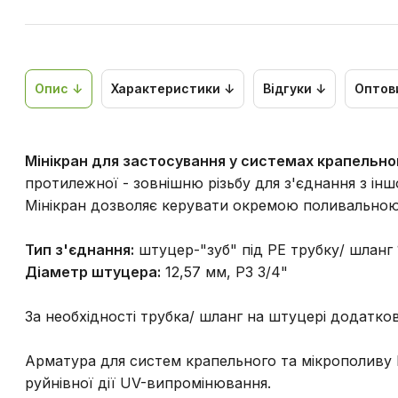
Опис ↓
Характеристики ↓
Відгуки ↓
Оптов
Мінікран для застосування у системах крапельно
протилежної - зовнішню різьбу для з'єднання з ін
Мінікран дозволяє керувати окремою поливальною 
Тип з'єднання:
штуцер-"зуб" під PE трубку/ шланг
Діаметр штуцера:
12,57 мм, РЗ 3/4"
За необхідності трубка/ шланг на штуцері додатко
Арматура для систем крапельного та мікрополиву B
руйнівної дії UV-випромінювання.