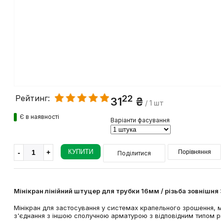
22
Рейтинг:
31
₴
/ 1 шт
Є в наявності
Варіанти фасування
КУПИТИ
Порівняння
Поділитися
Мінікран лінійний штуцер для трубки 16мм / різьба зовнішня
Мінікран для застосування у системах крапельного зрошення, мі
з'єднання з іншою сполучною арматурою з відповідним типом рі