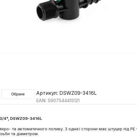
Артикул: DSWZ09-3416L
Обране
EAN: 5907544415121
 3/4", DSWZ09-3416L
кро- та автоматичного поливу. З однієї сторони має штуцер під PE 
зьби та діаметром.