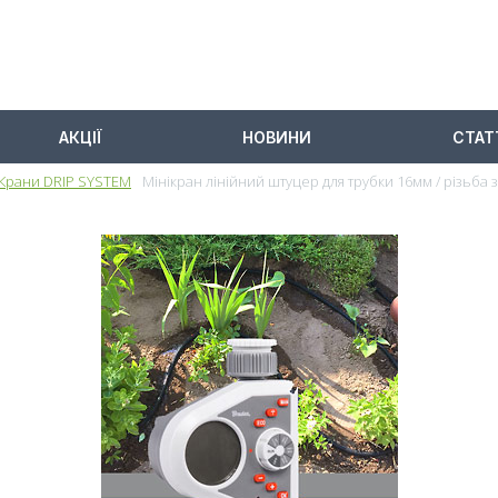
АКЦІЇ
НОВИНИ
СТАТ
Крани DRIP SYSTEM
Мінікран лінійний штуцер для трубки 16мм / різьба