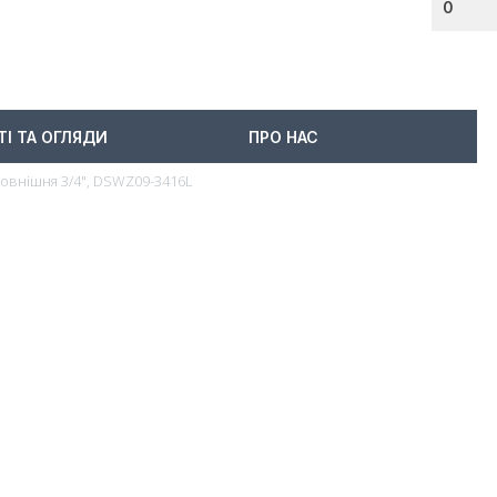
0
ТІ ТА ОГЛЯДИ
ПРО НАС
 зовнішня 3/4", DSWZ09-3416L