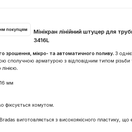
им покупцям
Мінікран лінійний штуцер для труб
3416L
го зрошення, мікро- та автоматичного поливу.
З одні
шою сполучною арматурою з відповідним типом різьби 
лінією.
 16 мм
во фіксується хомутом.
radas виготовляється з високоякісного пластику, що 