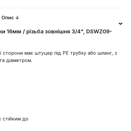
Опис ↓
ки 16мм / різьба зовнішня 3/4", DSWZ09-
єї сторони має штуцер під PE трубку або шланг, з
та діаметром.
є стійким до