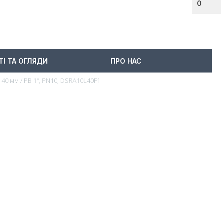
0
ТІ ТА ОГЛЯДИ
ПРО НАС
 40 мм / РВ 1", PN10, DSRA10L40F1