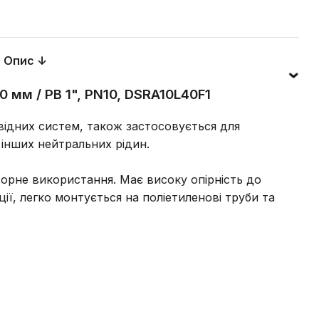
Опис ↓
 мм / РВ 1", PN10, DSRA10L40F1
ідних систем, також застосовується для
інших нейтральних рідин.
рне використання. Має високу опірність до
ї, легко монтується на поліетиленові труби та