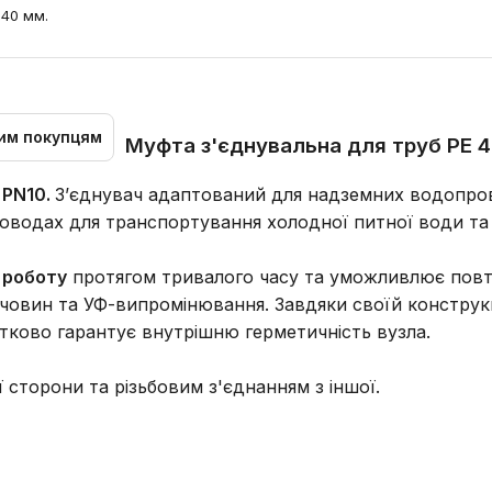
 40 мм.
им покупцям
Муфта з'єднувальна для труб PE 40
 PN10.
З’єднувач адаптований для надземних водопров
оводах для транспортування холодної питної води та 
 роботу
протягом тривалого часу та уможливлює повто
ечовин та УФ-випромінювання. Завдяки своїй конструкці
тково гарантує внутрішню герметичність вузла.
 сторони та різьбовим з'єднанням з іншої.