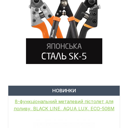
НОВИНКИ
8-функціональний металевий пістолет для
поливу, BLACK LINE, AQUA LUX, ECO-508M