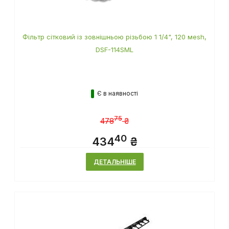
Фільтр сітковий із зовнішньою різьбою 1 1/4", 120 мesh,
DSF-114SML
Є в наявності
75
478
₴
40
434
₴
ДЕТАЛЬНІШЕ