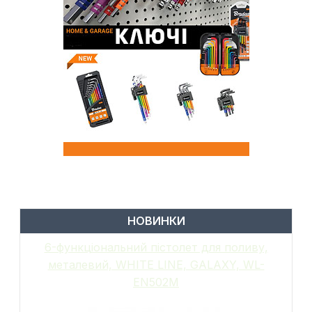
НОВИНКИ
6-функціональний пістолет для поливу,
металевий, WHITE LINE, GALAXY, WL-
EN502M