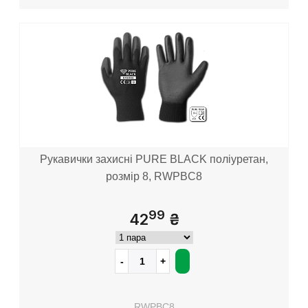
Рукавички захисні PURE BLACK поліуретан,
розмір 8, RWPBC8
99
42
₴
RWPBC8