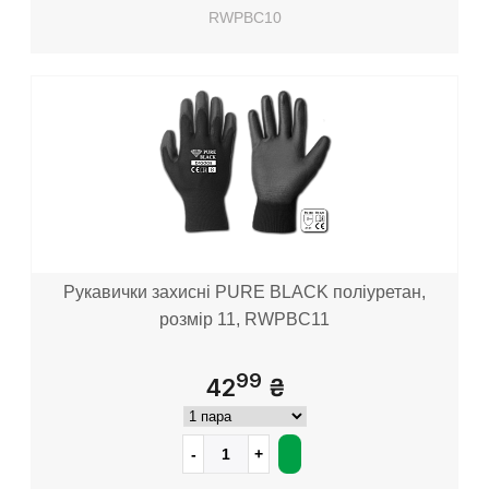
RWPBC10
Рукавички захисні PURE BLACK поліуретан,
розмір 11, RWPBC11
99
42
₴