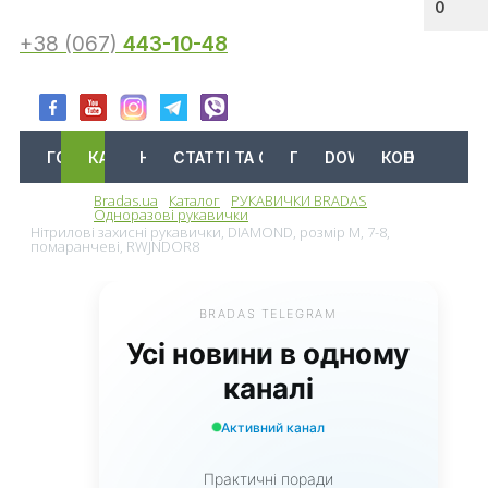
0
+38 (067)
443-10-48
ГОЛОВНА
КАТАЛОГ
АКЦІЇ
НОВИНИ
СТАТТІ ТА ОГЛЯДИ
ПРО НАС
DOWNLOAD
КОНТАКТИ
Bradas.ua
Каталог
РУКАВИЧКИ BRADAS
Меню
Одноразові рукавички
Нітрилові захисні рукавички, DIAMOND, розмір M, 7-8,
помаранчеві, RWJNDOR8
BRADAS TELEGRAM
Усі новини в одному
каналі
Активний канал
Практичні поради