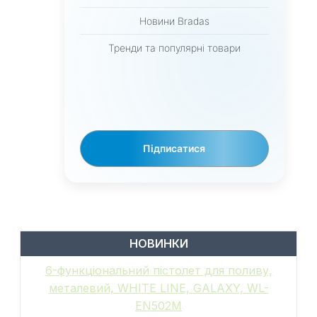
Новини Bradas
Тренди та популярні товари
Підписатися
НОВИНКИ
6-функціональний пістолет для поливу,
металевий, WHITE LINE, GALAXY, WL-
EN502M