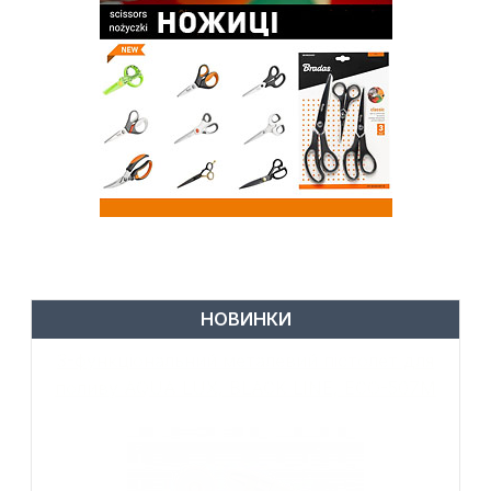
НОВИНКИ
6-функціональний пістолет для поливу,
металевий, WHITE LINE, GALAXY, WL-
EN502M