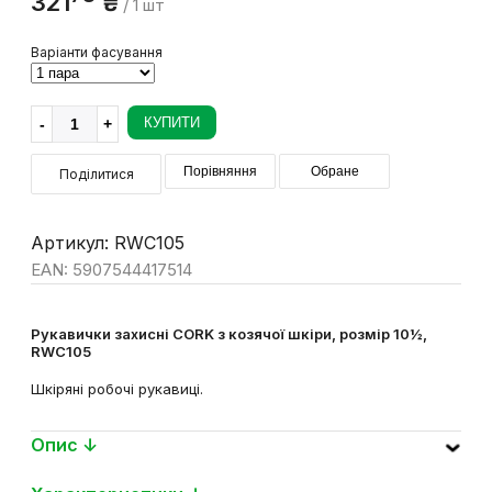
321
₴
/ 1 шт
Варіанти фасування
КУПИТИ
Порівняння
Обране
Поділитися
Артикул: RWC105
EAN: 5907544417514
Рукавички захисні CORK з козячої шкіри, розмір 10½,
RWC105
Шкіряні робочі рукавиці.
Опис ↓