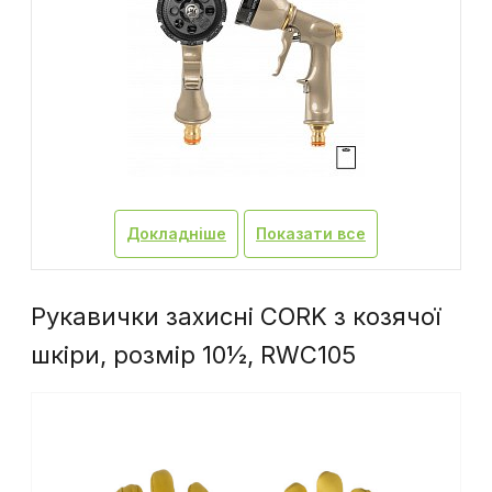
Докладніше
Показати все
Рукавички захисні CORK з козячої
шкіри, розмір 10½, RWC105