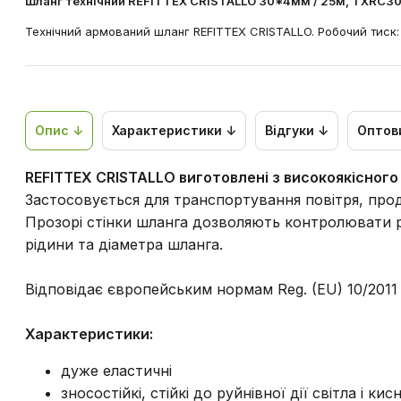
Шланг технічний REFITTEX CRISTALLO 30*4мм / 25м, TXRC3
Технічний армований шланг REFITTEX CRISTALLO. Робочий тиск: 
Опис ↓
Характеристики ↓
Відгуки ↓
Оптов
REFITTEX CRISTALLO виготовлені з високоякісног
Застосовується для транспортування повітря, проду
Прозорі стінки шланга дозволяють контролювати р
рідини та діаметра шланга.
Відповідає європейським нормам Reg. (EU) 10/2011
Характеристики:
дуже еластичні
зносостійкі, стійкі до руйнівної дії світла і кис