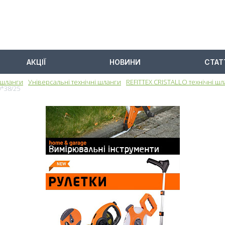
АКЦІЇ
НОВИНИ
СТАТ
 шланги
Універсальні технічні шланги
REFITTEX CRISTALLO технічні ш
0*38/25