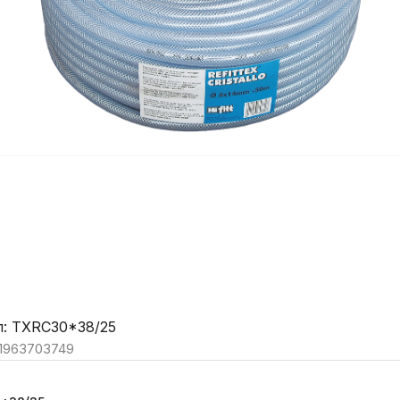
л: TXRC30*38/25
11963703749