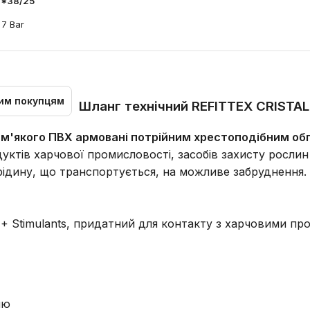
0*38/25
7 Bar
им покупцям
Шланг технічний REFITTEX CRISTA
о м'якого ПВХ армовані потрійним хрестоподібним о
ктів харчової промисловості, засобів захисту рослин і 
ідину, що транспортується, на можливе забруднення. 
 + Stimulants, придатний для контакту з харчовими пр
ню