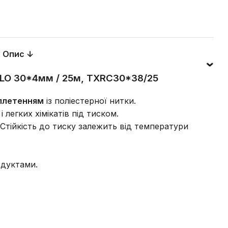
Опис ↓
LLO 30*4мм / 25м, TXRC30*38/25
бплетенням
із поліестерної нитки.
легких хімікатів під тиском.
Стійкість до тиску залежить від температури
одуктами.