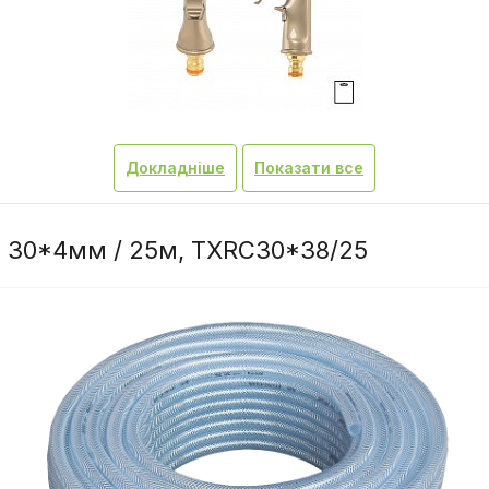
Докладніше
Показати все
O 30*4мм / 25м, TXRC30*38/25