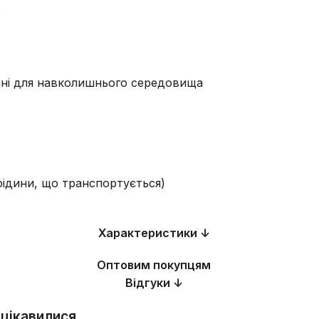
ю
ечні для навколишнього середовища
 рідини, що транспортується)
Характеристики ↓
Оптовим покупцям
Відгуки ↓
 цікавилися