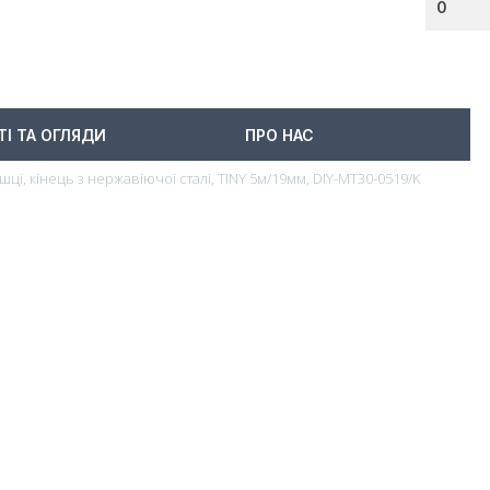
0
ТІ ТА ОГЛЯДИ
ПРО НАС
шці, кінець з нержавіючої сталі, TINY 5м/19мм, DIY-MT30-0519/K