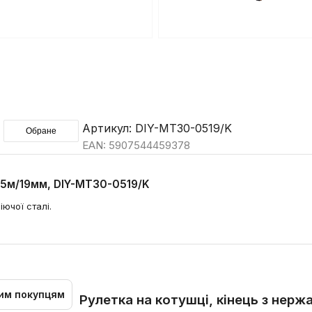
Артикул: DIY-MT30-0519/K
Обране
EAN: 5907544459378
NY 5м/19мм, DIY-MT30-0519/K
ючої сталі.
им покупцям
Рулетка на котушці, кінець з нерж