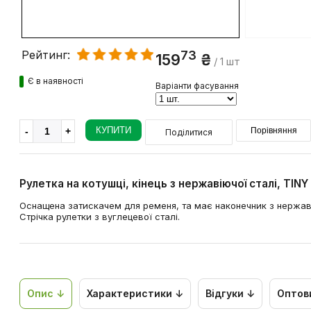
73
Рейтинг:
159
₴
/ 1 шт
Є в наявності
Варіанти фасування
КУПИТИ
Порівняння
Поділитися
Рулетка на котушці, кінець з нержавіючої сталі, TI
Оснащена затискачем для ременя, та має наконечник з нержаві
Стрічка рулетки з вуглецевої сталі.
Опис ↓
Характеристики ↓
Відгуки ↓
Оптов