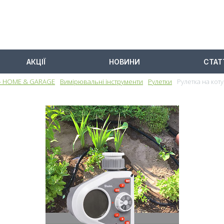
АКЦІЇ
НОВИНИ
СТАТ
- HOME & GARAGE
Вимірювальні інструменти
Рулетки
Рулетка на коту