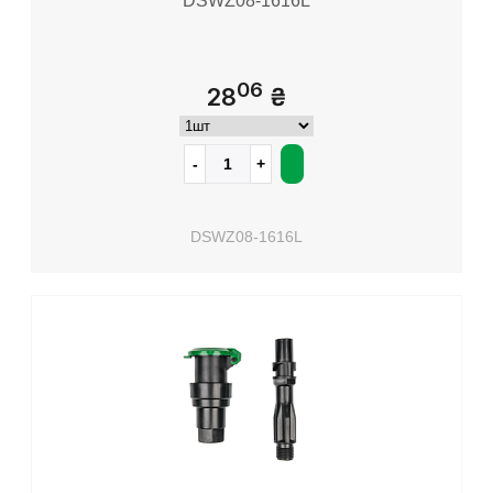
DSWZ08-1616L
06
28
₴
DSWZ08-1616L