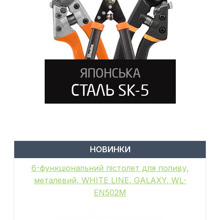
НОВИНКИ
6-функціональний пістолет для поливу,
металевий, WHITE LINE, GALAXY, WL-
EN502M