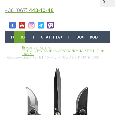
0
+38 (067)
443-10-48
ГОЛОВНА
КАТАЛОГ
АКЦІЇ
НОВИНИ
СТАТТІ ТА ОГЛЯДИ
ПРО НАС
DOWNLOAD
КОНТАКТИ
Bradas.ua
Каталог
Меню
ТЕНТИ, АГРОТКАНИНА, АГРОВОЛОКНО, СІТКИ
Сітки
Захисні
Сітка захисна, BIRD NET, 10 г/м², 4х100м, AS-BN10191940100