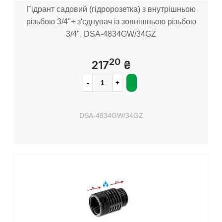
Гідрант садовий (гідророзетка) з внутрішньою
різьбою 3/4"+ з'єднувач із зовнішньою різьбою
3/4", DSA-4834GW/34GZ
20
217
₴
DSA-4834GW/34GZ