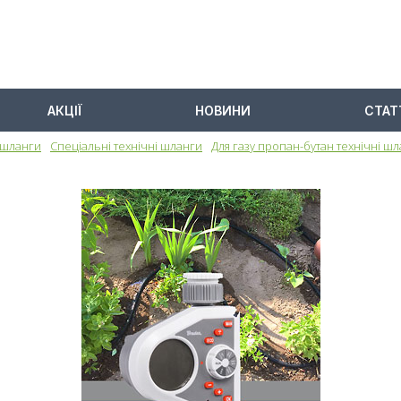
АКЦІЇ
НОВИНИ
СТАТ
 шланги
Спеціальні технічні шланги
Для газу пропан-бутан технічні ш