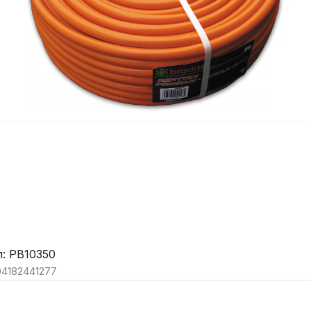
: PB10350
04182441277