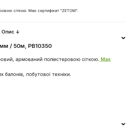
ровою сіткою. Має сертифікат "ZETOM".
Опис ↓
мм / 50м, PB10350
ровий, армований поліестеровою сіткою.
Має
 балонів, побутової техніки.