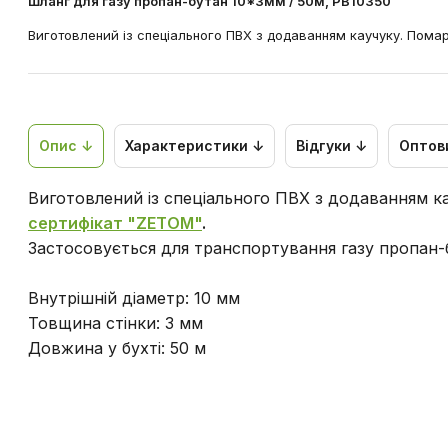
Шланг для газу пропан-бутан 10*3мм / 50м, PB10350
Виготовлений із спеціального ПВХ з додаванням каучуку. Пома
Опис ↓
Характеристики ↓
Відгуки ↓
Оптов
Виготовлений із спеціального ПВХ з додаванням к
сертифікат "ZETOM"
.
Застосовується для транспортування газу пропан-б
Внутрішній діаметр: 10 мм
Товщина стінки: 3 мм
Довжина у бухті: 50 м