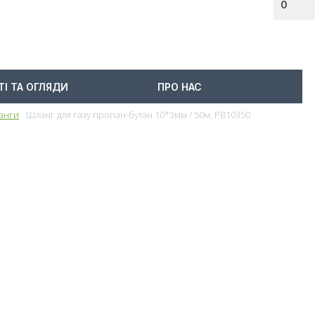
0
ТІ ТА ОГЛЯДИ
ПРО НАС
ланги
Шланг для газу пропан-бутан 10*3мм / 50м, PB10350