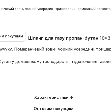
ранчевий зовні, чорний усередині, тришаровий, армований поліесте
им покупцям
Шланг для газу пропан-бутан 10*3
аучуку. Помаранчевий зовні, чорний усередині, триша
утан у домашньому господарстві, підключення газових
Характеристики ↓
Оптовим покупцям