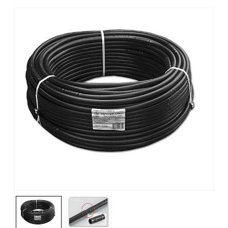
DSWWM161033-160-400