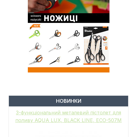
НОВИНКИ
6-функціональний пістолет для поливу,
металевий, WHITE LINE, GALAXY, WL-
EN502M