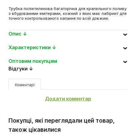
см, 1,6 л/год – WATERMIL DRIP – 400 м, DSWWM161033-
160-400
Трубка поліетиленова багаторічна для крапельного поливу
з вбудованими емітерами, кожний з яких має лабіринт для
точного контрольованого капання по всій довжині.
Опис ↓
Характеристики ↓
Оптовим покупцям
Відгуки ↓
Коментарі
Додати коментар
Покупці, які переглядали цей товар,