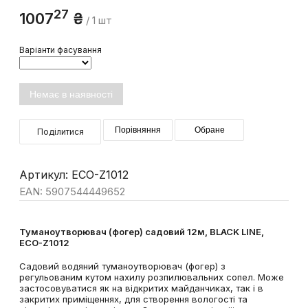
27
1007
₴
/ 1 шт
Варіанти фасування
Немає в наявності
Порівняння
Обране
Поділитися
Артикул: ECO-Z1012
EAN: 5907544449652
Туманоутворювач (фогер) садовий 12м, BLACK LINE,
ECO-Z1012
Садовий водяний туманоутворювач (фогер) з
регульованим кутом нахилу розпилювальних сопел. Може
застосовуватися як на відкритих майданчиках, так і в