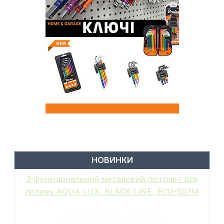
НОВИНКИ
6-функціональний пістолет для поливу,
металевий, WHITE LINE, GALAXY, WL-
EN502M