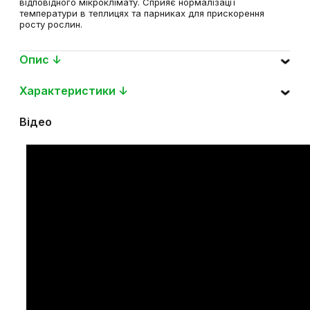
закритих приміщеннях, для створення вологості та
відповідного мікроклімату. Сприяє нормалізації
температури в теплицях та парниках для прискорення
росту рослин.
Опис ↓
Характеристики ↓
Відео