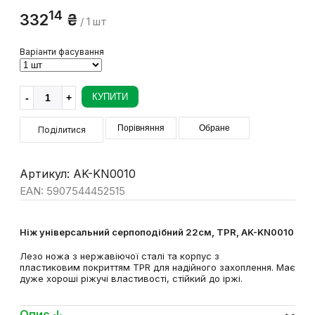
14
332
₴
/ 1 шт
Варіанти фасування
КУПИТИ
Порівняння
Обране
Поділитися
Артикул: AK-KN0010
EAN: 5907544452515
Ніж універсальний серпоподібний 22см, TPR, AK-KN0010
Лезо ножа з нержавіючої сталі та корпус з
пластиковим покриттям TPR для надійного захоплення. Має
дуже хороші ріжучі властивості, стійкий до іржі.