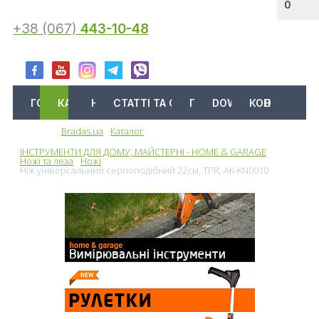
0
+38 (067)
443-10-48
ГОЛОВНА
КАТАЛОГ
АКЦІЇ
НОВИНИ
СТАТТІ ТА ОГЛЯДИ
ПРО НАС
DOWNLOAD
КОНТАКТИ
Bradas.ua
Каталог
Меню
ІНСТРУМЕНТИ ДЛЯ ДОМУ, МАЙСТЕРНІ - HOME & GARAGE
Ножі та леза
Ножі
Ніж універсальний серпоподібний 22см, TPR, AK-KN0010