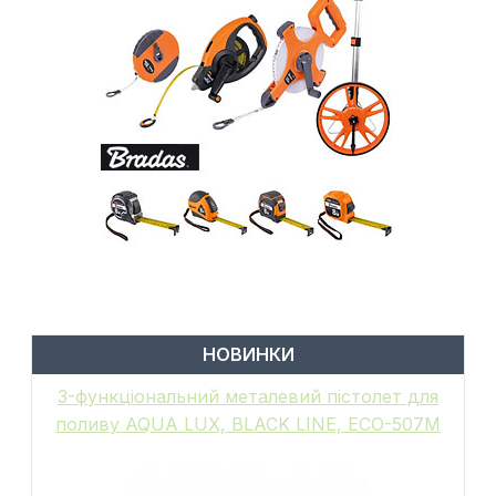
НОВИНКИ
6-функціональний пістолет для поливу,
металевий, WHITE LINE, GALAXY, WL-
EN502M