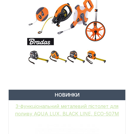
НОВИНКИ
6-функціональний пістолет для поливу,
металевий, WHITE LINE, GALAXY, WL-
EN502M