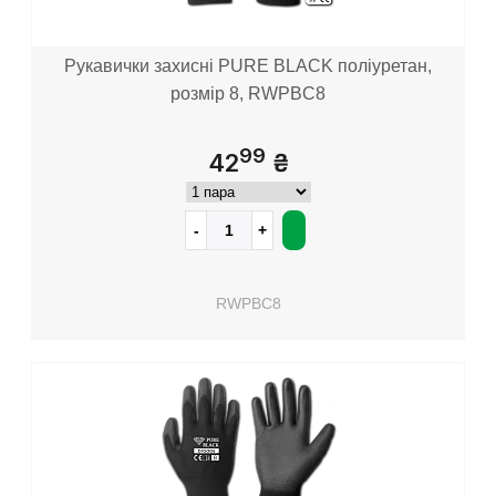
Рукавички захисні PURE BLACK поліуретан,
розмір 8, RWPBC8
99
42
₴
RWPBC8