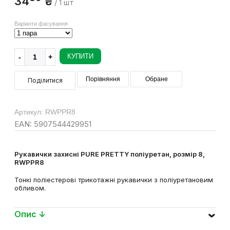
34
₴
/ 1 шт
Варіанти фасування
КУПИТИ
Порівняння
Обране
Поділитися
Артикул: RWPPR8
EAN: 5907544429951
Рукавички захисні PURE PRETTY поліуретан, розмір 8,
RWPPR8
Тонкі поліестерові трикотажні рукавички з поліуретановим
обливом.
Опис ↓