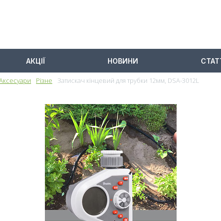
АКЦІЇ
НОВИНИ
СТАТ
Аксесуари
Різне
Затискач кінцевий для трубки 12мм, DSA-3012L