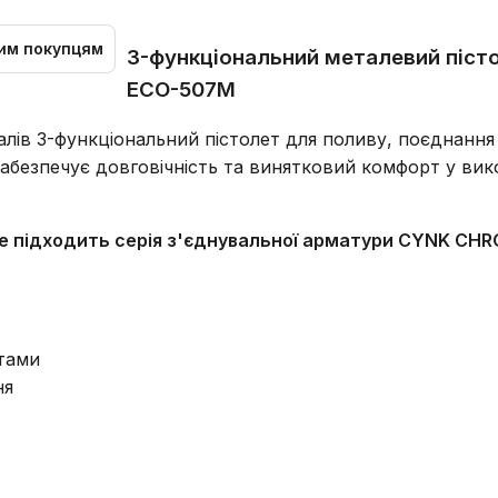
им покупцям
3-функціональний металевий пісто
ECO-507M
ів 3-функціональний пістолет для поливу, поєднання 
абезпечує довговічність та винятковий комфорт у викор
 не підходить серія з'єднувальної арматури CYNK CH
нтами
ня