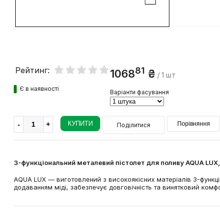
81
Рейтинг:
1068
₴
/ 1 шт
Є в наявності
Варіанти фасування
КУПИТИ
Порівняння
Поділитися
3-функціональний металевий пістолет для поливу AQUA LUX,
AQUA LUX — виготовлений з високоякісних матеріалів 3-функціо
додаванням міді, забезпечує довговічність та винятковий комфорт