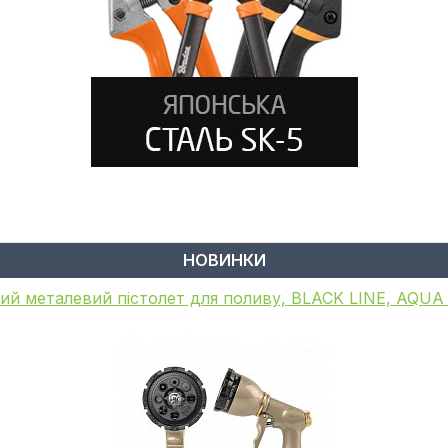
НОВИНКИ
ий металевий пістолет для поливу, BLACK LINE, AQU