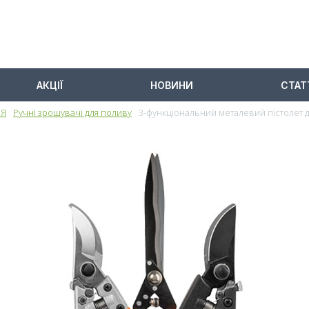
АКЦІЇ
НОВИНИ
СТАТ
НЯ
Ручні зрошувачі для поливу
3-функціональний металевий пістолет 