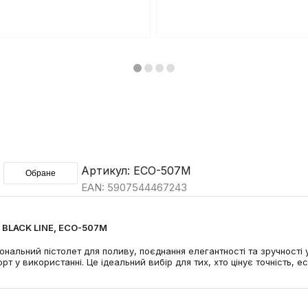
Артикул: ECO-507M
Обране
EAN: 5907544467243
 BLACK LINE, ECO-507M
нальний пістолет для поливу, поєднання елегантності та зручності 
 у використанні. Це ідеальний вибір для тих, хто цінує точність, ест