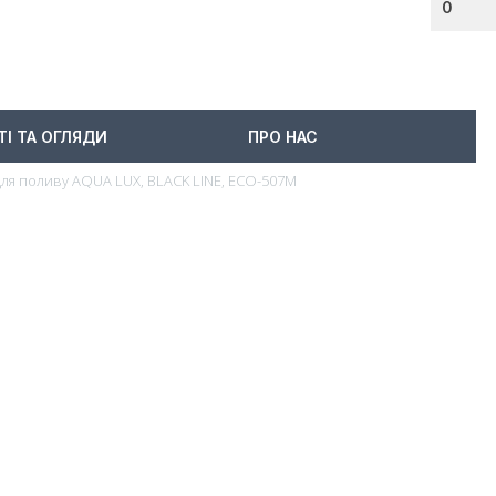
0
ТІ ТА ОГЛЯДИ
ПРО НАС
для поливу AQUA LUX, BLACK LINE, ECO-507M