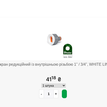
кран редукційний із внутрішньою різьбою 1" / 3/4", WHITE L
18
41
₴