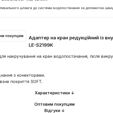
поливального шланга до системи водопостачання за допомогою швид
им покупцям
Адаптер на кран редукційний із вну
LE-S2199K
 для накручування на кран водопостачання, після вик
днання з конекторами.
овзне покриття SOFT.
Характеристики ↓
Оптовим покупцям
Відгуки ↓