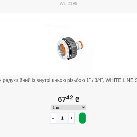
WL-2199
 редукційний із внутрішньою різьбою 1" / 3/4", WHITE LIN
42
67
₴