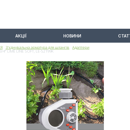
АКЦІЇ
НОВИНИ
СТАТ
НЯ
З'єднувальна арматура для шлангів
Адаптери
/4" LIME LINE SOFT, LE-S2199K