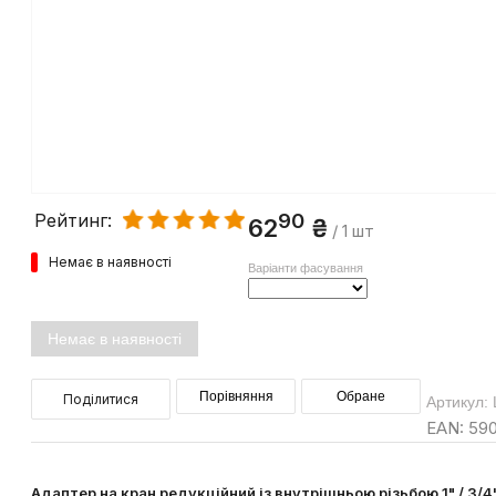
90
Рейтинг:
62
₴
/ 1 шт
Немає в наявності
Варіанти фасування
Немає в наявності
Порівняння
Обране
Поділитися
Артикул:
EAN: 59
Адаптер на кран редукційний із внутрішньою різьбою 1" / 3/4