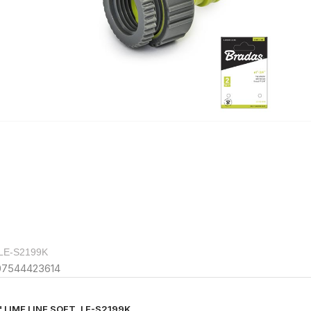
 LE-S2199K
07544423614
" LIME LINE SOFT, LE-S2199K