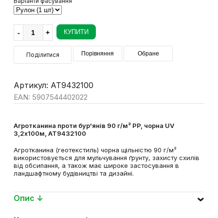
Варіанти фасування
КУПИТИ
Порівняння
Обране
Поділитися
Артикул: AT9432100
EAN: 5907544402022
Агротканина проти бур'янів 90 г/м² PP, чорна UV
3,2х100м, AT9432100
Агротканина (геотекстиль) чорна щільністю 90 г/м²
використовується для мульчування ґрунту, захисту схилів
від обсипання, а також має широке застосування в
ландшафтному будівництві та дизайні.
Опис ↓