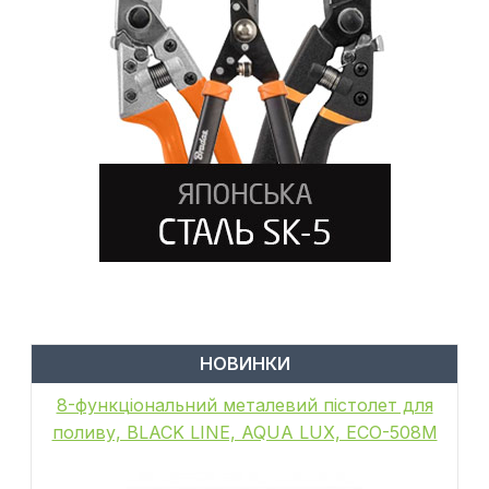
НОВИНКИ
8-функціональний металевий пістолет для
поливу, BLACK LINE, AQUA LUX, ECO-508M