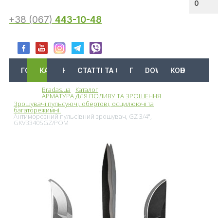
0
+38 (067)
443-10-48
ГОЛОВНА
КАТАЛОГ
АКЦІЇ
НОВИНИ
СТАТТІ ТА ОГЛЯДИ
ПРО НАС
DOWNLOAD
КОНТАКТИ
Bradas.ua
Каталог
Меню
АРМАТУРА ДЛЯ ПОЛИВУ ТА ЗРОШЕННЯ
Зрошувачі пульсуючі, обертові, осцилюючі та
багаторежимні.
Антиморозний пульсівний зрошувач, GZ 3/4",
GKV3340SGZ/POM