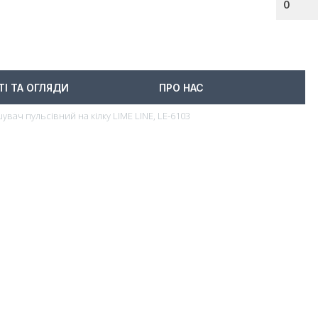
0
ТІ ТА ОГЛЯДИ
ПРО НАС
увач пульсівний на кілку LIME LINE, LE-6103