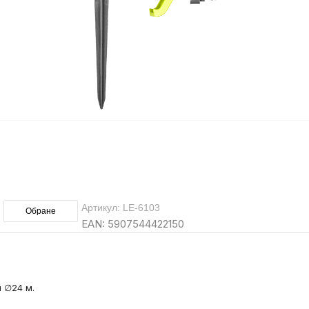
Артикул: LE-6103
Обране
EAN: 5907544422150
я ∅24 м.