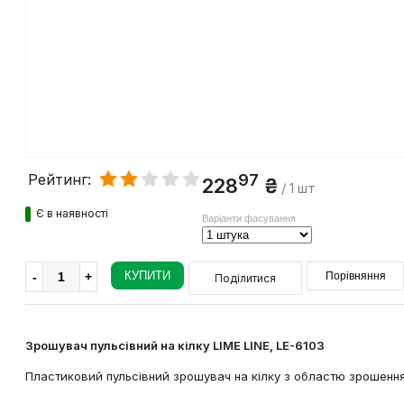
97
Рейтинг:
228
₴
/ 1 шт
Є в наявності
Варіанти фасування
КУПИТИ
Порівняння
Поділитися
Зрошувач пульсівний на кілку LIME LINE, LE-6103
Пластиковий пульсівний зрошувач на кілку з областю зрошенн