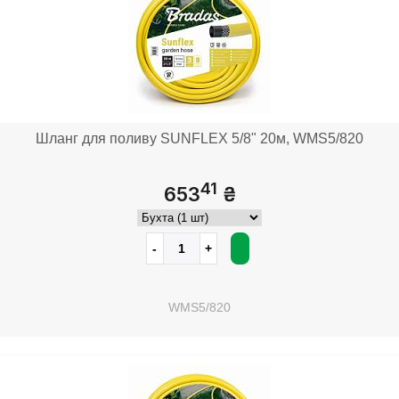
Шланг для поливу SUNFLEX 5/8" 20м, WMS5/820
41
653
₴
WMS5/820