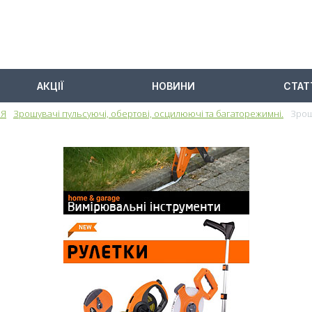
АКЦІЇ
НОВИНИ
СТАТ
НЯ
Зрошувачі пульсуючі, обертові, осцилюючі та багаторежимні.
Зрош