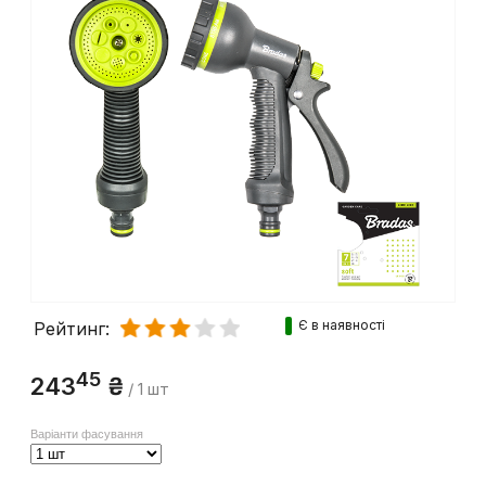
Є в наявності
Рейтинг:
45
243
₴
/ 1 шт
Варіанти фасування