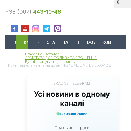
0
+38 (067)
443-10-48
ГОЛОВНА
КАТАЛОГ
АКЦІЇ
НОВИНИ
СТАТТІ ТА ОГЛЯДИ
ПРО НАС
DOWNLOAD
КОНТАКТИ
Bradas.ua
Каталог
Меню
АРМАТУРА ДЛЯ ПОЛИВУ ТА ЗРОШЕННЯ
Ручні зрошувачі для поливу
Комплект елементів на шланг 1/2" LIME LINE, LE-5500-12/2
BRADAS TELEGRAM
Усі новини в одному
каналі
Активний канал
Практичні поради