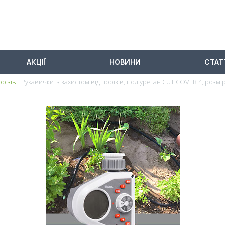
АКЦІЇ
НОВИНИ
СТАТ
орізів
Рукавички із захистом від порізів, поліуретан CUT COVER 4, розм