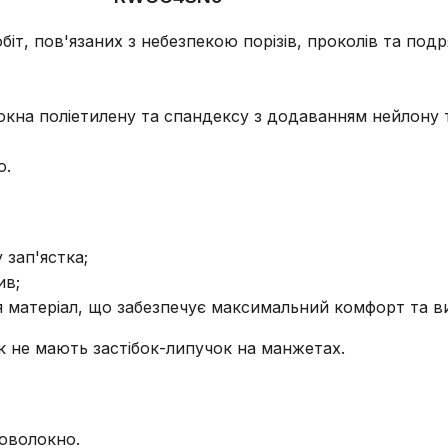
біт, пов'язаних з небезпекою порізів, проколів та под
окна поліетилену та спандексу з додаванням нейлону т
ю.
зап'ястка;
ив;
 матеріал, що забезпечує максимальний комфорт та ви
ок не мають застібок-липучок на манжетах.
ловолокно.