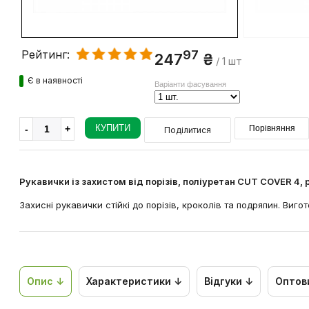
97
Рейтинг:
247
₴
/ 1 шт
Є в наявності
Варіанти фасування
КУПИТИ
Порівняння
Поділитися
Рукавички із захистом від порізів, поліуретан CUT COVER 4
Захисні рукавички стійкі до порізів, кроколів та подряпин. Виг
Опис ↓
Характеристики ↓
Відгуки ↓
Оптов