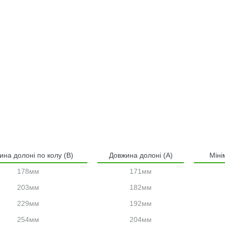
ина долоні по колу (В)
Довжина долоні (А)
Міні
178мм
171мм
203мм
182мм
229мм
192мм
254мм
204мм