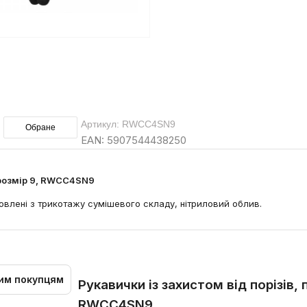
Артикул: RWCC4SN9
Обране
EAN: 5907544438250
, розмір 9, RWCC4SN9
отовлені з трикотажу сумішевого складу, нітриловий облив.
им покупцям
Рукавички із захистом від порізів,
RWCC4SN9