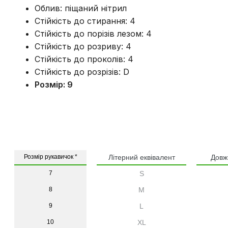
Облив: піщаний нітрил
Стійкість до стирання: 4
Стійкість до порізів лезом: 4
Стійкість до розриву: 4
Стійкість до проколів: 4
Стійкість до розрізів: D
Розмір: 9
Розмір рукавичок *
Літерний еквівалент
Довж
7
S
8
M
9
L
10
XL