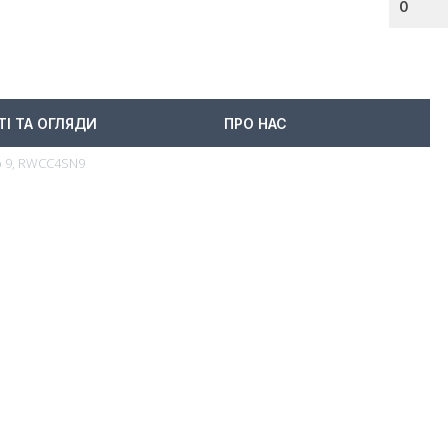
0
ТІ ТА ОГЛЯДИ
ПРО НАС
ір 9, RWCC4SN9