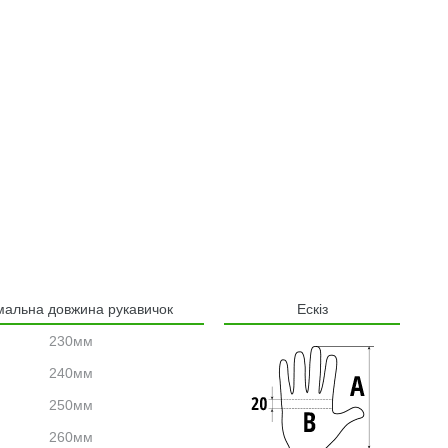
мальна довжина рукавичок
Ескіз
230мм
240мм
250мм
260мм