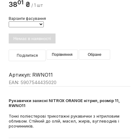
01
38
₴
/ 1 шт
Варіанти фасування
Немає в наявності
Порівняння
Обране
Поділитися
Артикул: RWNO11
EAN: 5907544435020
Рукавички захисні NITROX ORANGE нітрил, розмір 11,
RWNO11
Тонкі поліестерові трикотажні рукавички з нітриловим
обливом. Стійкий до олій, масел, жирів, вуглеводнів і
розчинників.