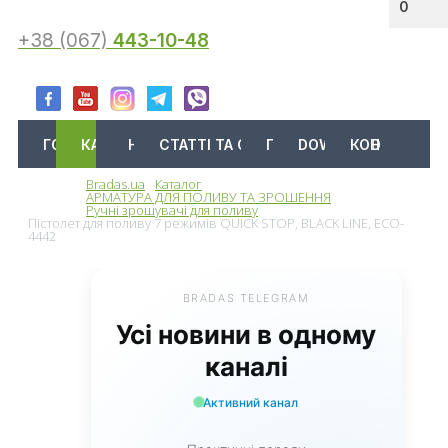
0
+38 (067)
443-10-48
ГОЛОВНА
КАТАЛОГ
АКЦІЇ
НОВИНИ
СТАТТІ ТА ОГЛЯДИ
ПРО НАС
DOWNLOAD
КОНТАКТИ
Bradas.ua
Каталог
Меню
АРМАТУРА ДЛЯ ПОЛИВУ ТА ЗРОШЕННЯ
Ручні зрошувачі для поливу
Пістолет для поливу 7 режимів QUICK STOP, BLACK LINE, ECO-
4442
BRADAS TELEGRAM
Усі новини в одному
каналі
Активний канал