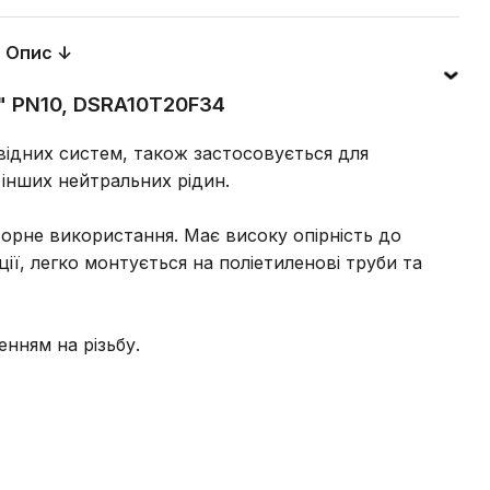
Опис ↓
4" PN10, DSRA10T20F34
ідних систем, також застосовується для
інших нейтральних рідин.
рне використання. Має високу опірність до
ї, легко монтується на поліетиленові труби та
нням на різьбу.