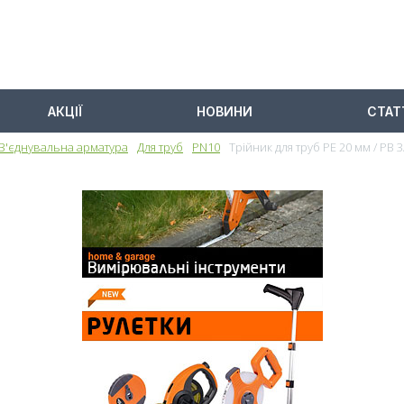
АКЦІЇ
НОВИНИ
СТАТ
З'єднувальна арматура
Для труб
PN10
Трійник для труб PE 20 мм / РВ 