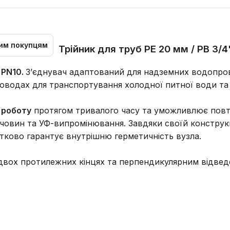
им покупцям
Трійник для труб PE 20 мм / РВ 3/
 PN10.
З’єднувач адаптований для надземних водопров
оводах для транспортування холодної питної води та 
 роботу
протягом тривалого часу та уможливлює повто
ечовин та УФ-випромінювання. Завдяки своїй конструкці
тково гарантує внутрішню герметичність вузла.
двох протилежних кінцях та перпендикулярним відведе