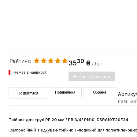
30
Рейтинг:
35
₴
/ 1 шт
Немає в наявності
Немає в наявності
Порівняння
Обране
Поділитися
Артику
EAN: 59
Трійник для труб PE 20 мм / РВ 3/4" PN10, DSRA10T20F34
Компресійний з'єднувач-трійник Т-подібний для поліетиленових 