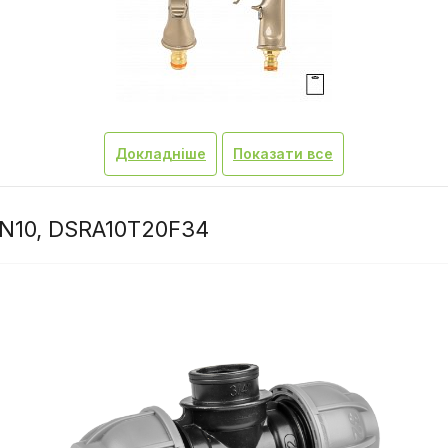
Докладніше
Показати все
PN10, DSRA10T20F34