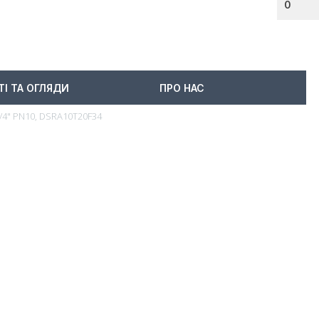
0
ТІ ТА ОГЛЯДИ
ПРО НАС
3/4" PN10, DSRA10T20F34