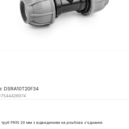
л: DSRA10T20F34
07544426974
труб PN10 20 мм з відведенням на різьбове з'єднання.