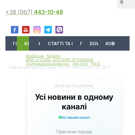
0
+38 (067)
443-10-48
ГОЛОВНА
КАТАЛОГ
АКЦІЇ
НОВИНИ
СТАТТІ ТА ОГЛЯДИ
ПРО НАС
DOWNLOAD
КОНТАКТИ
Bradas.ua
Каталог
Меню
DRIP SYSTEM - СИСТЕМИ ЗРОШЕННЯ
З'єднувальна арматура
Для труб
PN10
Трійник для труб PE 25 мм / РВ 1/2" PN10, DSRA10T25F12
BRADAS TELEGRAM
Усі новини в одному
каналі
Активний канал
Практичні поради